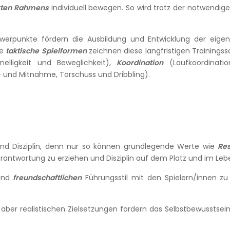
kten Rahmens
individuell bewegen. So wird trotz der notwendi
werpunkte fördern die Ausbildung und Entwicklung der eigene
ie
taktische
Spielformen
zeichnen diese langfristigen Trainings
nelligkeit und Beweglichkeit),
Koordination
(Laufkoordination
n- und Mitnahme, Torschuss und Dribbling).
nd Disziplin, denn nur so können grundlegende Werte wie
Re
nverantwortung zu erziehen und Disziplin auf dem Platz und im Leb
nd
freundschaftlichen
Führungsstil mit den Spielern/innen zu
ber realistischen Zielsetzungen fördern das Selbstbewusstsein. 