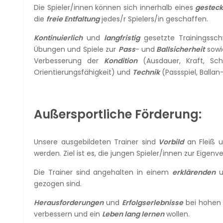
Die Spieler/innen können sich innerhalb eines
gestec
die
freie Entfaltung
jedes/r Spielers/in geschaffen.
Kontinuierlich
und
langfristig
gesetzte Trainingssch
Übungen und Spiele zur
Pass
- und
Ballsicherheit
sow
Verbesserung der
Kondition
(Ausdauer, Kraft, Sch
Orientierungsfähigkeit) und
Technik
(Passspiel, Balla
Außersportliche Förderung:
Unsere ausgebildeten Trainer sind
Vorbild
an Fleiß u
werden. Ziel ist es, die jungen Spieler/innen zur Eige
Die Trainer sind angehalten in einem
erklärenden
u
gezogen sind.
Herausforderungen
und
Erfolgserlebnisse
bei hohen a
verbessern und ein
Leben lang lernen
wollen.